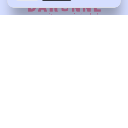
— LGBTQIA+ friendly — Women-
owned —
pomponsurladaronne@gmail.com